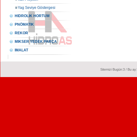
Yag Seviye Göstergesi
HIDROLIK HORTUM
PNÖMATIK
REKOR
MIKSER YEDEK PARÇA
IMALAT
Sitemizi Bugün:3 / Bu ay: