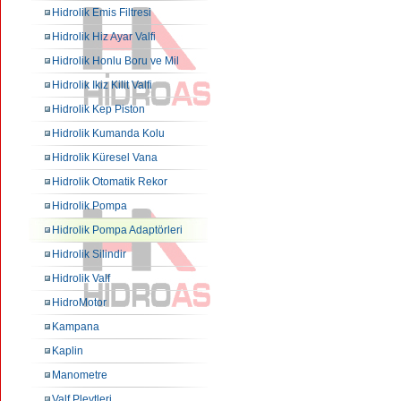
Hidrolik Emis Filtresi
Hidrolik Hiz Ayar Valfi
Hidrolik Honlu Boru ve Mil
Hidrolik Ikiz Kilit Valfi
Hidrolik Kep Piston
Hidrolik Kumanda Kolu
Hidrolik Küresel Vana
Hidrolik Otomatik Rekor
Hidrolik Pompa
Hidrolik Pompa Adaptörleri
Hidrolik Silindir
Hidrolik Valf
HidroMotor
Kampana
Kaplin
Manometre
Valf Pleytleri