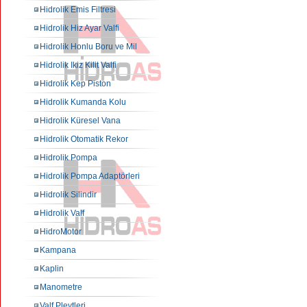
Hidrolik Emis Filtresi
Hidrolik Hiz Ayar Valfi
Hidrolik Honlu Boru ve Mil
Hidrolik Ikiz Kilit Valfi
Hidrolik Kep Piston
Hidrolik Kumanda Kolu
Hidrolik Küresel Vana
Hidrolik Otomatik Rekor
Hidrolik Pompa
Hidrolik Pompa Adaptörleri
Hidrolik Silindir
Hidrolik Valf
HidroMotor
Kampana
Kaplin
Manometre
Valf Pleytleri