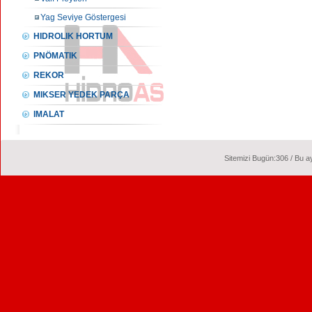
Yag Seviye Göstergesi
HIDROLIK HORTUM
PNÖMATIK
REKOR
MIKSER YEDEK PARÇA
IMALAT
Sitemizi Bugün:306 / Bu ay