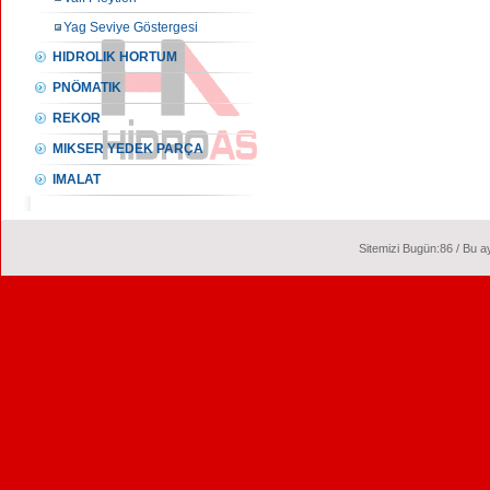
Yag Seviye Göstergesi
HIDROLIK HORTUM
PNÖMATIK
REKOR
MIKSER YEDEK PARÇA
IMALAT
Sitemizi Bugün:86 / Bu ay