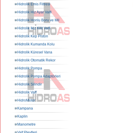
Hidrolik Emis Filtresi
Hidrolik Hiz Ayar Valfi
Hidrolik Honlu Boru ve Mil
Hidrolik Ikiz Kilit Valfi
Hidrolik Kep Piston
Hidrolik Kumanda Kolu
Hidrolik Küresel Vana
Hidrolik Otomatik Rekor
Hidrolik Pompa
Hidrolik Pompa Adaptörleri
Hidrolik Silindir
Hidrolik Valf
HidroMotor
Kampana
Kaplin
Manometre
Valf Pleytleri