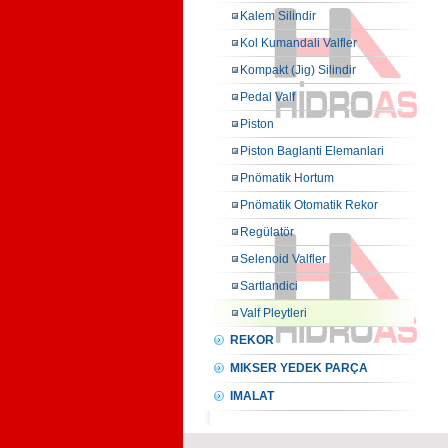
Kalem Silindir
Kol Kumandali Valfler
Kompakt (Jig) Silindir
Pedal Valf
Piston
Piston Baglanti Elemanlari
Pnömatik Hortum
Pnömatik Otomatik Rekor
Regülatör
Selenoid Valfler
Sartlandici
Valf Pleytleri
REKOR
MIKSER YEDEK PARÇA
IMALAT