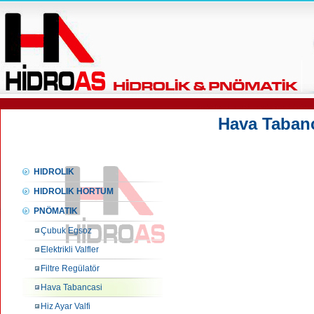
Hava Tabanc
HIDROLIK
HIDROLIK HORTUM
PNÖMATIK
Çubuk Egsoz
Elektrikli Valfler
Filtre Regülatör
Hava Tabancasi
Hiz Ayar Valfi