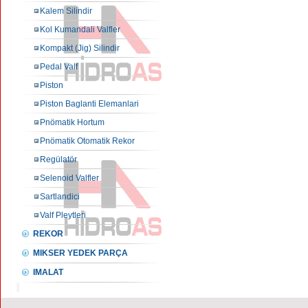
Kalem Silindir
Kol Kumandali Valfler
Kompakt (Jig) Silindir
Pedal Valf
Piston
Piston Baglanti Elemanlari
Pnömatik Hortum
Pnömatik Otomatik Rekor
Regülatör
Selenoid Valfler
Sartlandici
Valf Pleytleri
REKOR
MIKSER YEDEK PARÇA
IMALAT